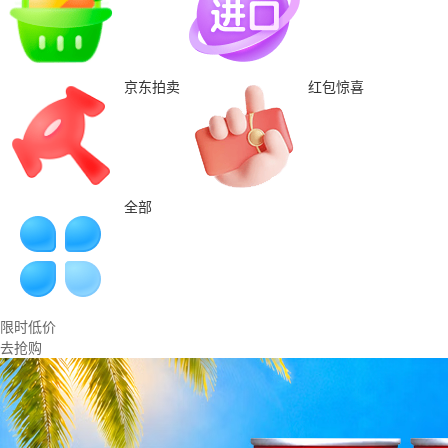
京东拍卖
红包惊喜
全部
限时低价
去抢购