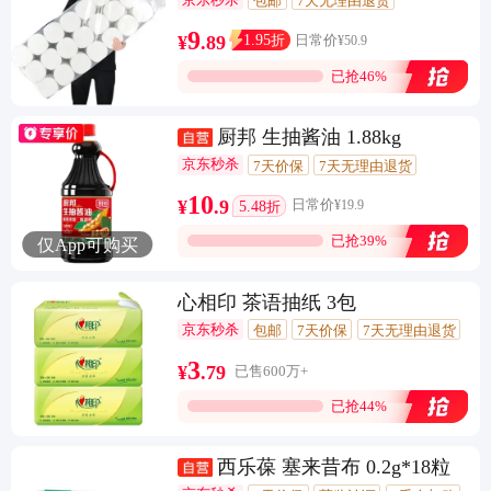
包邮
7天无理由退货
闪电退款
3期免息
9
1.95
¥
.
89
折
日常价
¥
50.9
已抢46%
厨邦 生抽酱油 1.88kg
京东秒杀
7天价保
7天无理由退货
4万+回头客
10
¥
.
9
5.48
日常价
¥
19.9
折
已抢39%
仅App可购买
心相印 茶语抽纸 3包
京东秒杀
包邮
7天价保
7天无理由退货
闪电退款
10万+回头客
3
¥
.
79
已售600万+
已抢44%
西乐葆 塞来昔布 0.2g*18粒