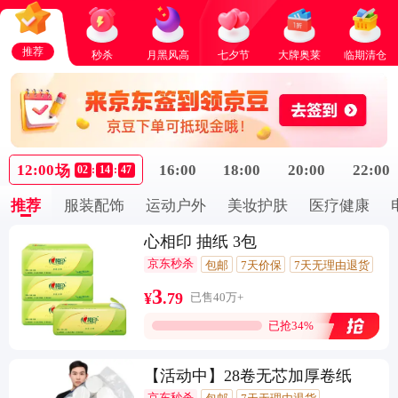
推荐
秒杀
月黑风高
七夕节
大牌奥莱
临期清仓
12:00
16:00
18:00
20:00
22:00
场
02
:
14
:
47
推荐
服装配饰
运动户外
美妆护肤
医疗健康
心相印 抽纸 3包
京东秒杀
包邮
7天价保
7天无理由退货
闪电退款
1千人加购
3
¥
.
79
已售40万+
已抢34%
【活动中】28卷无芯加厚卷纸
京东秒杀