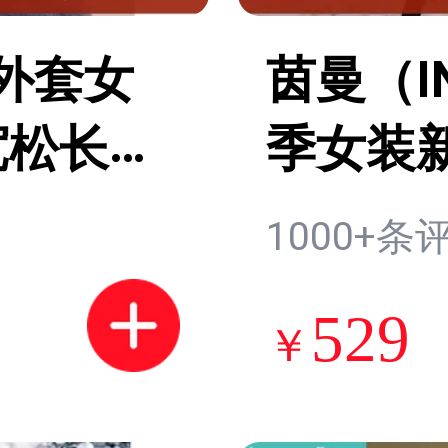
 外套女
茵曼（I
宽松长袖
季女装
啡色 S
拉链夹
1000+条
529
￥