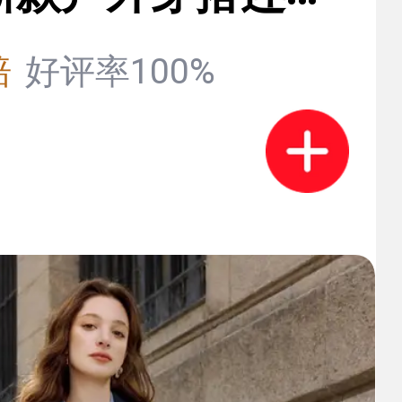
苞外套休闲松弛感
赔
好评率100%
卡其 S