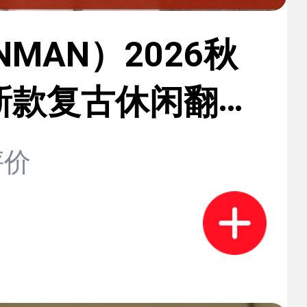
NMAN）2026秋
新款复古休闲翻领
克外套百搭宽松短
评价
款上衣 深蓝色 S