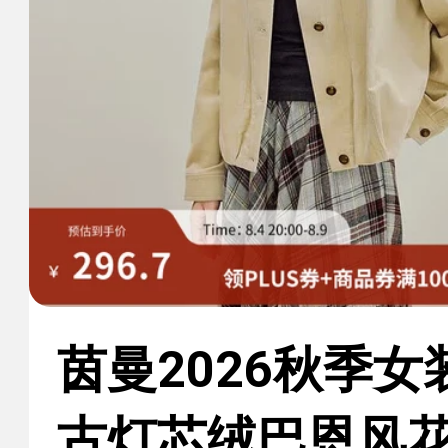
茵曼2026秋季
古灯芯绒巴恩风