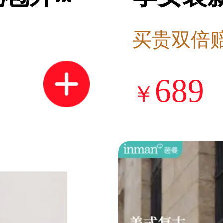
杏 S
条纹花
买贵双倍
上衣 深
689
￥