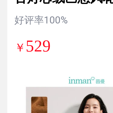
休闲宽松上衣 梨花
好评率100%
529
￥