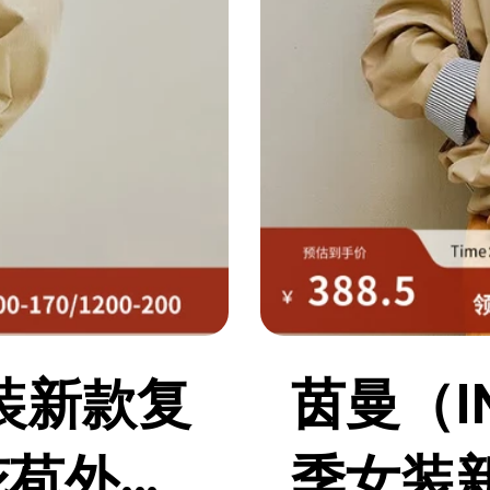
女装新款复
茵曼（I
花苞外套
季女装