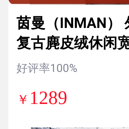
茵曼（INMAN）
复古麂皮绒休闲
小个子夹克上衣 咖
好评率100%
1289
￥