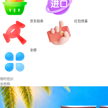
京东拍卖
红包惊喜
全部
限时低价
去抢购