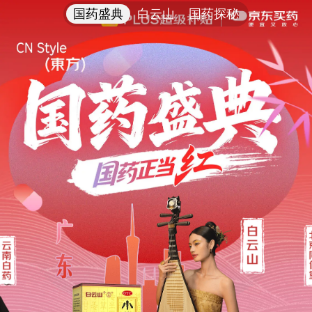
国药盛典
白云山
国药探秘