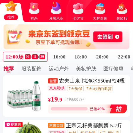
推荐
秒杀
月黑风高
七夕节
大牌奥莱
超级18
12:00
16:00
18:00
20:00
22:00
场
02
:
11
:
39
推荐
服装配饰
运动户外
美妆护肤
医疗健康
农夫山泉 纯净水550ml*24瓶
京东秒杀
7天价保
7天无理由退货
10万+回头客
19
¥
.
9
已售600万+
已抢49%
正宗无籽美都麒麟 5-7斤
京东秒杀