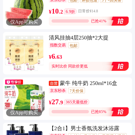
包邮
坏损包退
5千+回头客
10
¥
.
2
6.9
日常价
¥
14.8
折
已抢41%
仅App可购买
清风挂抽4层250抽*2大提
指数交易
包邮
6
¥
.
63
实时比价 同款价更低
蒙牛 纯牛奶 250ml*16盒
京东秒杀
7天价保
27
¥
.
9
365天最低价
已抢85%
仅App可购买
【2合1】男士香氛洗发沐浴露