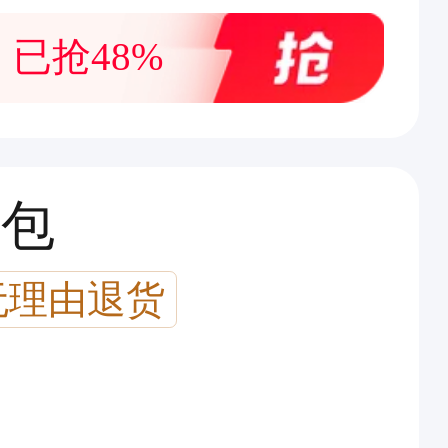
已抢48%
0包
无理由退货