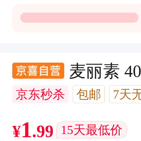
麦丽素 4
京东秒杀
包邮
7天
闪电退款
1万+回头客
1
¥
.
99
15天最低价