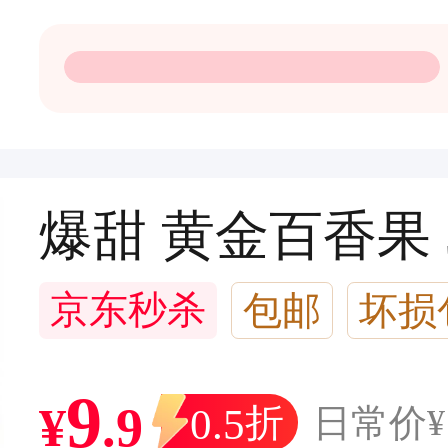
爆甜 黄金百香果 
京东秒杀
包邮
坏损
9
¥
.
9
0.5
折
日常价
¥