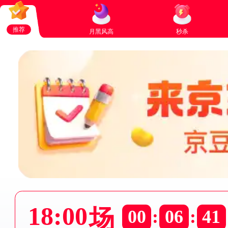
推荐
月黑风高
秒杀
18:00
场
00
:
06
:
41