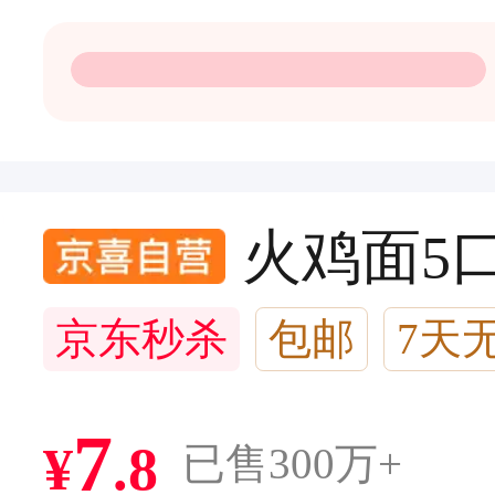
火鸡面5口
京东秒杀
包邮
7天
闪电退款
2万+回头客
7
¥
.
8
已售300万+