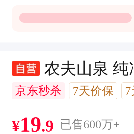
农夫山泉 纯净
京东秒杀
7天价保
10万+回头客
19
¥
.
9
已售600万+