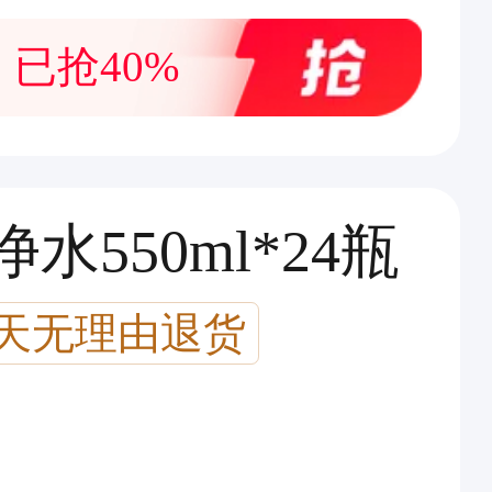
已抢40%
水550ml*24瓶
7天无理由退货