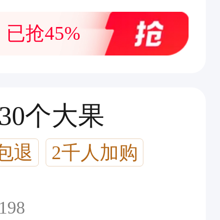
已抢45%
30个大果
包退
2千人加购
198