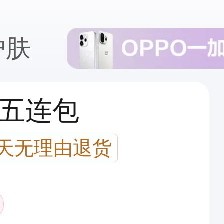
护肤
 五连包
7天无理由退货