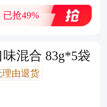
已抢49%
味混合 83g*5袋
无理由退货