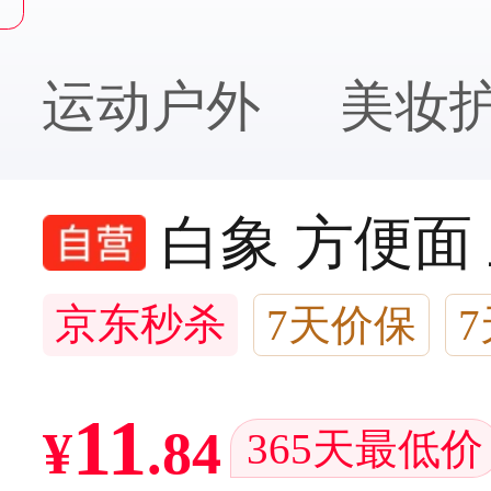
运动户外
美妆
白象 方便面
京东秒杀
7天价保
2万+回头客
11
¥
.
84
365天最低价