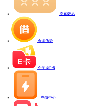
京东奢品
金条借款
企采返E卡
充值中心