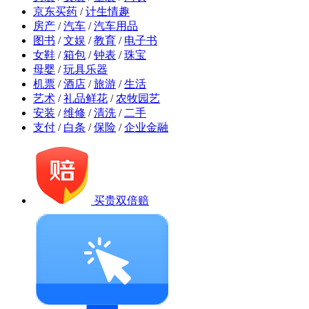
京东买药
/
计生情趣
房产
/
汽车
/
汽车用品
图书
/
文娱
/
教育
/
电子书
女鞋
/
箱包
/
钟表
/
珠宝
母婴
/
玩具乐器
机票
/
酒店
/
旅游
/
生活
艺术
/
礼品鲜花
/
农牧园艺
安装
/
维修
/
清洗
/
二手
支付
/
白条
/
保险
/
企业金融
买贵双倍赔