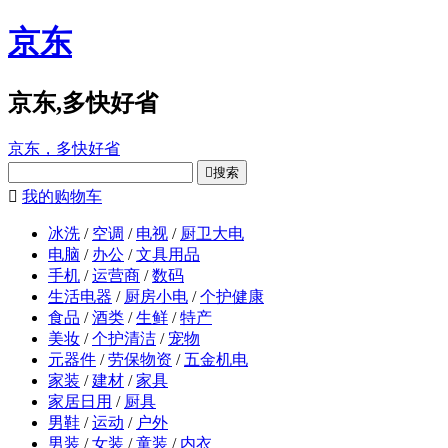
京东
京东,多快好省
京东，多快好省

搜索

我的购物车
冰洗
/
空调
/
电视
/
厨卫大电
电脑
/
办公
/
文具用品
手机
/
运营商
/
数码
生活电器
/
厨房小电
/
个护健康
食品
/
酒类
/
生鲜
/
特产
美妆
/
个护清洁
/
宠物
元器件
/
劳保物资
/
五金机电
家装
/
建材
/
家具
家居日用
/
厨具
男鞋
/
运动
/
户外
男装
/
女装
/
童装
/
内衣