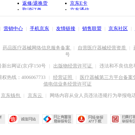
返修/退换货
京东E卡
取消订单
京东通信
京鱼座智能
|
营销中心
|
手机京东
|
友情链接
|
销售联盟
|
京东社区
|
药品医疗器械网络信息服务备案
|
自营医疗器械经营资质
|
号
出网证(京)字150号
|
出版物经营许可证
|
违法和不良信息举报
权热线：4006067733
|
经营证照
|
医疗器械第三方平台备案凭证
值电信业务经营许可证
京东钱包
|
京东云
|
网络内容从业人员违法违规行为举报电话：400