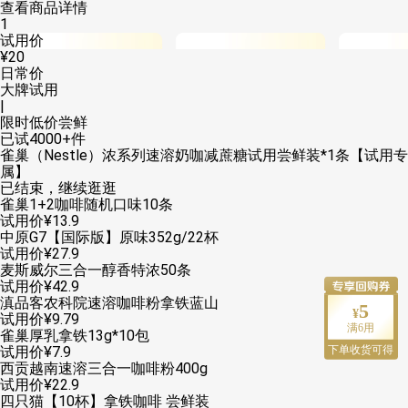
查看商品详情
1
试用价
¥
20
日常价
大牌试用
|
限时低价尝鲜
已试4000+件
雀巢（Nestle）浓系列速溶奶咖减蔗糖试用尝鲜装*1条【试用专
属】
已结束，继续逛逛
雀巢1+2咖啡随机口味10条
试用价
¥
13
.
9
中原G7【国际版】原味352g/22杯
试用价
¥
27
.
9
麦斯威尔三合一醇香特浓50条
试用价
¥
42
.
9
滇品客农科院速溶咖啡粉拿铁蓝山
5
试用价
¥
9
.
79
满
6
用
雀巢厚乳拿铁13g*10包
下单收货可得
试用价
¥
7
.
9
西贡越南速溶三合一咖啡粉400g
试用价
¥
22
.
9
四只猫【10杯】拿铁咖啡 尝鲜装