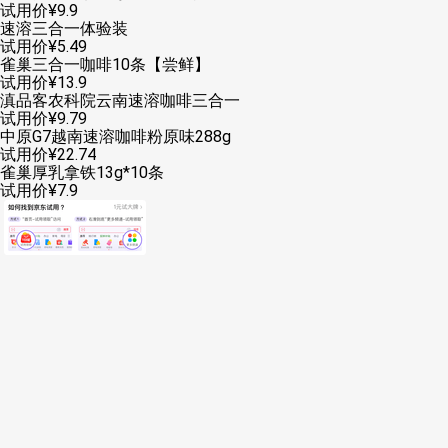
试用价
¥
9
.
9
速溶三合一体验装
试用价
¥
5
.
49
雀巢三合一咖啡10条【尝鲜】
试用价
¥
13
.
9
滇品客农科院云南速溶咖啡三合一
试用价
¥
9
.
79
中原G7越南速溶咖啡粉原味288g
试用价
¥
22
.
74
雀巢厚乳拿铁13g*10条
试用价
¥
7
.
9