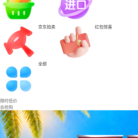
京东拍卖
红包惊喜
全部
限时低价
去抢购