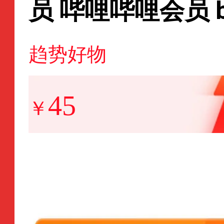
员 哔哩哔哩会员 bil
度大会员3个月季
趋势好物
机号直充
45
￥