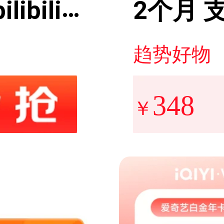
ibili季
2个月 
卡 填手
值 充
趋势好物
赫】
348
￥