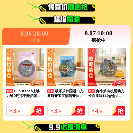
8.07 10:00
8.06 20:00
疯抢中
已结束
SunDrench上哆
啵乐乐韩国进口儿
窝小芽有机婴幼儿
力维D钙冻干酸奶蓝莓1
童唇膏宝宝润唇膏防裂
长面原味140g/盒儿童
5g儿童零食奶香浓郁易
补水果桃子香4.2g【临
宝宝面条宝宝主食婴儿
吞咽【临期清仓】
期清仓】
线辅食面7m+
3
3
4
￥
.
9
￥
.
9
￥
.
9