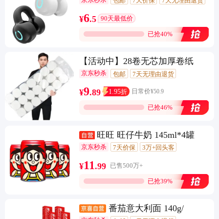
包邮
7天价保
7天无理由退货
闪电退款
24期免息
6
¥
.
5
90天最低价
已抢40%
【活动中】28卷无芯加厚卷纸
京东秒杀
包邮
7天无理由退货
闪电退款
3期免息
9
1.95
¥
.
89
折
日常价
¥
50.9
已抢46%
旺旺 旺仔牛奶 145ml*4罐
京东秒杀
7天价保
3万+回头客
11
¥
.
99
已售500万+
已抢39%
番茄意大利面 140g/