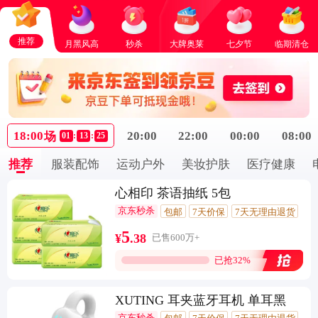
推荐
月黑风高
秒杀
大牌奥莱
七夕节
临期清仓
18:00
20:00
22:00
00:00
08:00
场
01
:
13
:
25
推荐
服装配饰
运动户外
美妆护肤
医疗健康
心相印 茶语抽纸 5包
京东秒杀
包邮
7天价保
7天无理由退货
闪电退款
5千+回头客
5
¥
.
38
已售600万+
已抢32%
XUTING 耳夹蓝牙耳机 单耳黑
京东秒杀