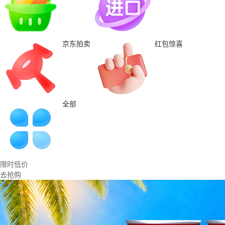
京东拍卖
红包惊喜
全部
限时低价
去抢购