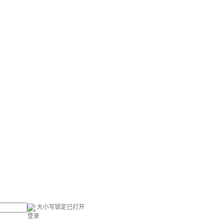
大小写锁定已打开
登录