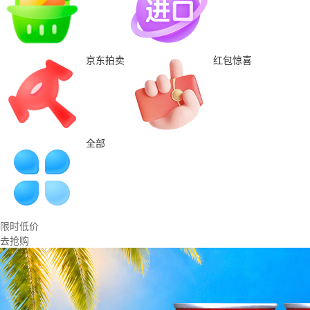
京东拍卖
红包惊喜
全部
限时低价
去抢购