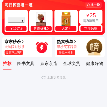
25
￥
满200可用
立即领取
超市好礼
大米
￥
1687
.
9
京东秒杀
热卖榜单
大牌限时秒杀
跟榜买不踩雷
爆款不止5折
爆款一站购
推荐
图书文具
京东京造
全球尖货
健康好物
上滑更多加载