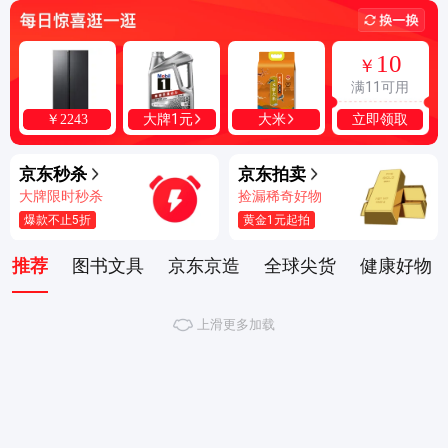
10
￥
满11可用
立即领取
大牌1元
大米
￥
2243
京东秒杀
京东拍卖
大牌限时秒杀
捡漏稀奇好物
爆款不止5折
黄金1元起拍
推荐
图书文具
京东京造
全球尖货
健康好物
上滑更多加载