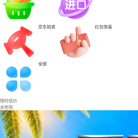
京东拍卖
红包惊喜
全部
限时低价
去抢购