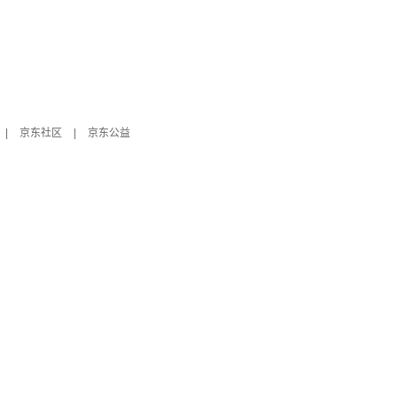
|
京东社区
|
京东公益