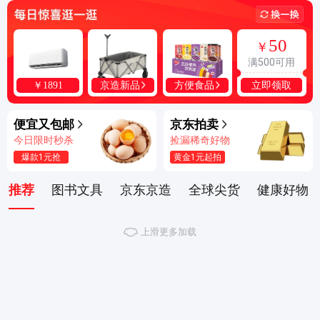
50
￥
满500可用
立即领取
京造新品
方便食品
￥
1891
便宜又包邮
京东拍卖
今日限时秒杀
捡漏稀奇好物
爆款1元抢
黄金1元起拍
推荐
图书文具
京东京造
全球尖货
健康好物
上滑更多加载