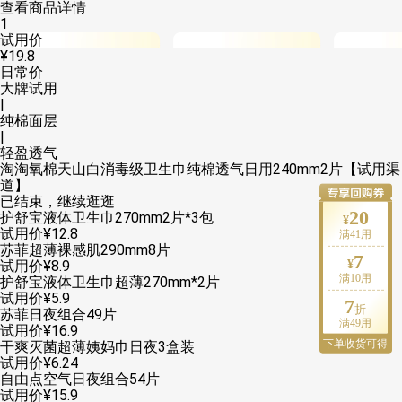
查看商品详情
1
试用价
¥
19.8
日常价
大牌试用
|
纯棉面层
|
轻盈透气
淘淘氧棉天山白消毒级卫生巾纯棉透气日用240mm2片【试用渠
道】
已结束，继续逛逛
20
护舒宝液体卫生巾270mm2片*3包
试用价
¥
12
.
8
满
41
用
苏菲超薄裸感肌290mm8片
7
试用价
¥
8
.
9
满
10
用
护舒宝液体卫生巾超薄270mm*2片
试用价
¥
5
.
9
7
苏菲日夜组合49片
满
49
用
试用价
¥
16
.
9
下单收货可得
干爽灭菌超薄姨妈巾日夜3盒装
试用价
¥
6
.
24
自由点空气日夜组合54片
试用价
¥
15
.
9