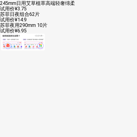
245mm日用艾草植萃高端轻奢绵柔
试用价
¥
3
.
75
苏菲日夜组合62片
试用价
¥
14
.
9
苏菲夜用290mm 10片
试用价
¥
6
.
95