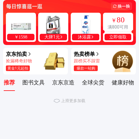
80
￥
满800可用
立即领取
大牌1元
沐浴露
￥
1598
京东拍卖
热卖榜单
捡漏稀奇好物
跟榜买不踩雷
黄金1元起拍
爆款一站购
推荐
图书文具
京东京造
全球尖货
健康好物
上滑更多加载