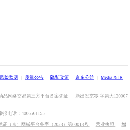
风险监测
|
质量公告
|
隐私政策
|
京东公益
|
Media & IR
药品网络交易第三方平台备案凭证
|
新出发京零 字第大120007
电话：4006561155
（京）网械平台备字（2023）第00013号
|
营业执照
|
增