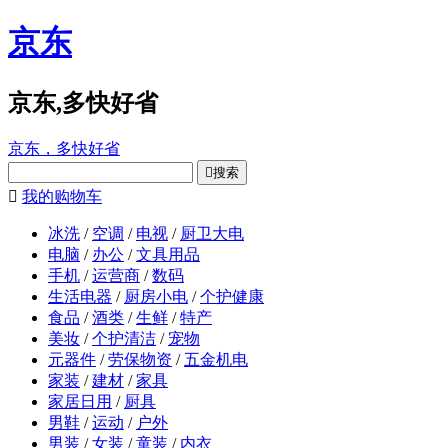
京东
京东,多快好省
京东，多快好省

搜索

我的购物车
冰洗
/
空调
/
电视
/
厨卫大电
电脑
/
办公
/
文具用品
手机
/
运营商
/
数码
生活电器
/
厨房小电
/
个护健康
食品
/
酒类
/
生鲜
/
特产
美妆
/
个护清洁
/
宠物
元器件
/
劳保物资
/
五金机电
家装
/
建材
/
家具
家居日用
/
厨具
男鞋
/
运动
/
户外
男装
/
女装
/
童装
/
内衣