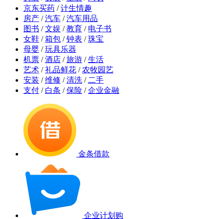
京东买药
/
计生情趣
房产
/
汽车
/
汽车用品
图书
/
文娱
/
教育
/
电子书
女鞋
/
箱包
/
钟表
/
珠宝
母婴
/
玩具乐器
机票
/
酒店
/
旅游
/
生活
艺术
/
礼品鲜花
/
农牧园艺
安装
/
维修
/
清洗
/
二手
支付
/
白条
/
保险
/
企业金融
金条借款
企业计划购