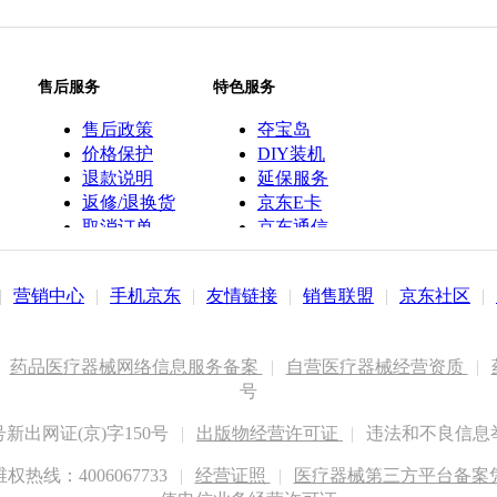
售后服务
特色服务
售后政策
夺宝岛
价格保护
DIY装机
退款说明
延保服务
返修/退换货
京东E卡
取消订单
京东通信
京鱼座智能
|
营销中心
|
手机京东
|
友情链接
|
销售联盟
|
京东社区
|
药品医疗器械网络信息服务备案
|
自营医疗器械经营资质
|
号
出网证(京)字150号
|
出版物经营许可证
|
违法和不良信息举报
权热线：4006067733
|
经营证照
|
医疗器械第三方平台备案凭证