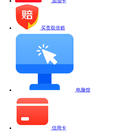
加油卡
买贵双倍赔
电脑馆
信用卡