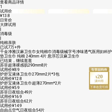
查看商品详情
1
试用价
¥
13.8
日常价
大牌试用
|
消毒级
|
纯棉亲肤
已试7万+件
千金净雅汉麻卫生巾女纯棉巾消毒级械字号净味透气医用妇科护
垫卫生巾 纯棉 240mm 4片 悬浮芯汉麻卫生巾
已结束，继续逛逛
苏菲超薄裸感肌290mm8片
试用价
¥
8
.
9
护舒宝液体卫生巾270mm2片*3包
20
试用价
¥
12
.
8
满
99
用
护舒宝液体卫生巾超薄270mm*2片
下单收货可得
试用价
¥
5
.
9
苏菲日夜组合49片
试用价
¥
16
.
9
苏菲日夜组合62片
试用价
¥
14
.
9
自由点空气日夜组合54片