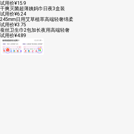
试用价
¥
15
.
9
干爽灭菌超薄姨妈巾日夜3盒装
试用价
¥
6
.
24
245mm日用艾草植萃高端轻奢绵柔
试用价
¥
3
.
75
蚕丝卫生巾2包加长夜用高端轻奢
试用价
¥
4
.
89