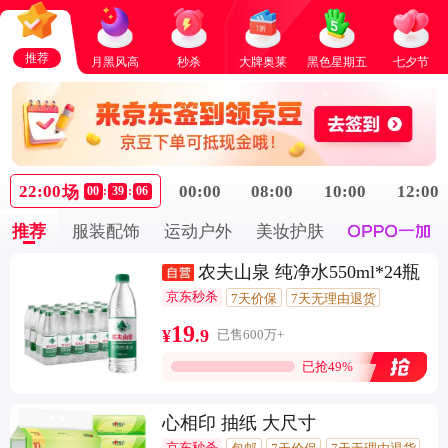
推荐
月黑风高
秒杀
大牌奥莱
黑色星期五
七夕节
22:00
00:00
08:00
10:00
12:00
场
00
:
39
:
06
推荐
服装配饰
运动户外
美妆护肤
农夫山泉 纯净水550ml*24瓶
京东秒杀
7天价保
7天无理由退货
10万+回头客
19
¥
.
9
已售600万+
已抢49%
心相印 抽纸 大尺寸
京东秒杀