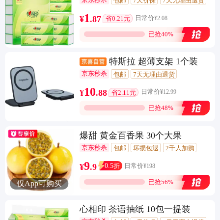
包邮
7天价保
7天无理由退货
闪电退款
1千+回头客
1
¥
.
87
日常价
¥
2.08
省0.21元
已抢40%
特斯拉 超薄支架 1个装
京东秒杀
包邮
7天无理由退货
闪电退款
10
¥
.
88
日常价
¥
12.99
省2.11元
已抢48%
爆甜 黄金百香果 30个大果
京东秒杀
包邮
坏损包退
2千人加购
9
0.5
¥
.
9
折
日常价
¥
198
已抢56%
仅App可购买
心相印 茶语抽纸 10包一提装