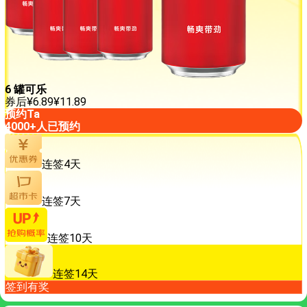
6 罐可乐
券后
¥
6.89
¥
11.89
预约Ta
4000+人已预约
连签4天
连签7天
连签10天
连签14天
签到有奖