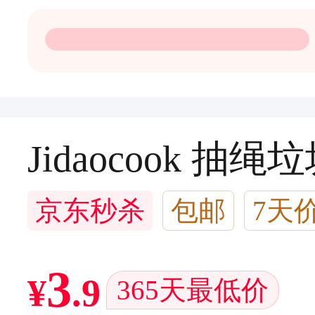
Jidaocook 抽绳
京东秒杀
包邮
7天
闪电退款
3
¥
.
9
365天最低价