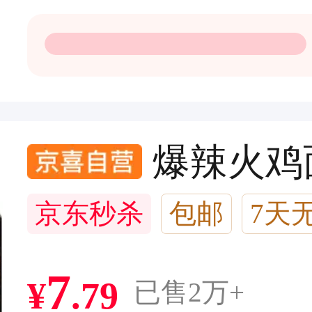
爆辣火鸡
京东秒杀
包邮
7天
闪电退款
1千人加购
7
¥
.
79
已售2万+