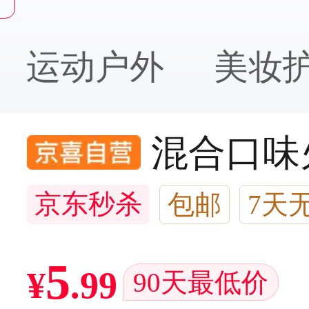
运动户外
美妆
混合口味
京东秒杀
包邮
7天
闪电退款
5千人加购
5
¥
.
99
90天最低价