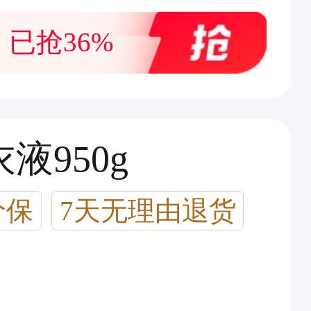
已抢36%
液950g
价保
7天无理由退货