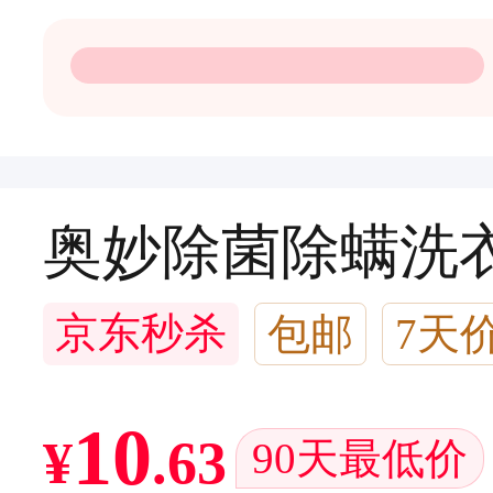
奥妙除菌除螨洗衣
京东秒杀
包邮
7天
闪电退款
2千+回头客
10
¥
.
63
90天最低价