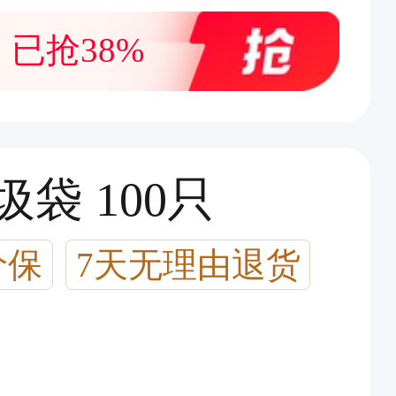
已抢38%
垃圾袋 100只
价保
7天无理由退货