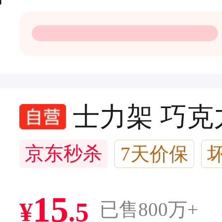
士力架 巧克力
京东秒杀
7天价保
7千+回头客
15
¥
.
5
已售800万+