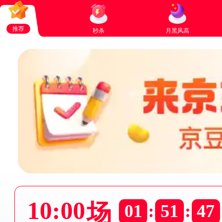
推荐
秒杀
月黑风高
10:00
场
01
:
51
:
47