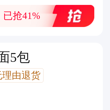
已抢41%
面5包
无理由退货